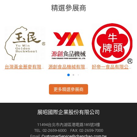
精選參展商
源創食品機械有限公司
好帝一食品有限公司
維聖發企業有限公司
更多精選參展商
展昭國際企業股份有限公司
11494台北市內湖區港墘路185號3樓
TEL: 02-2659-6000 FAX: 02-2659-7000
Email:
CustomerService@chanchao.com.tw