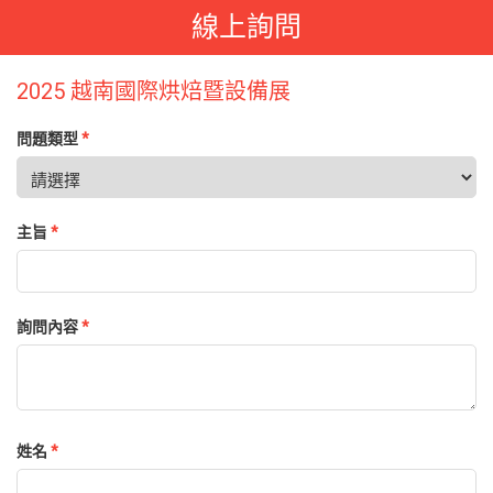
線上詢問
2025 越南國際烘焙暨設備展
問題類型
*
主旨
*
詢問內容
*
姓名
*