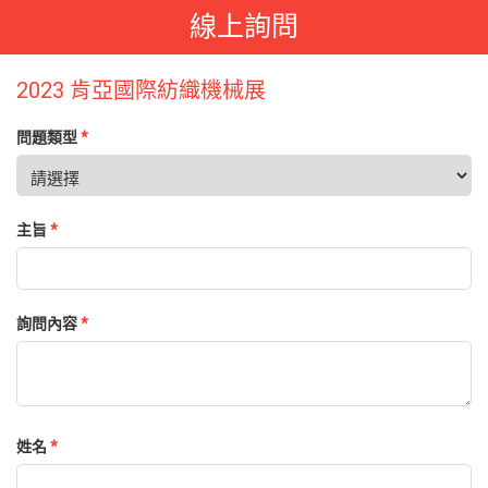
線上詢問
2023 肯亞國際紡織機械展
問題類型
*
主旨
*
詢問內容
*
姓名
*