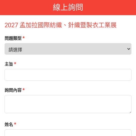
線上詢問
2027 孟加拉國際紡織、針織暨製衣工業展
問題類型
*
主旨
*
詢問內容
*
姓名
*