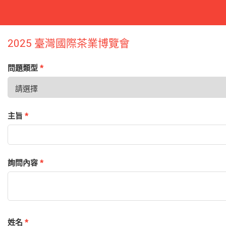
2025 臺灣國際茶業博覽會
問題類型
*
主旨
*
詢問內容
*
姓名
*