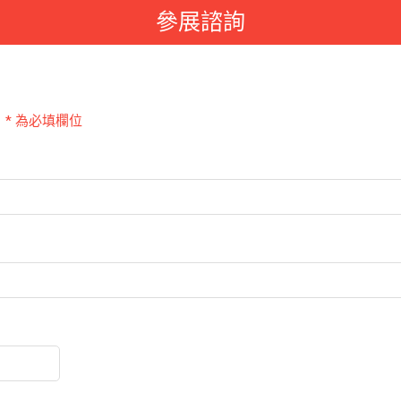
參展諮詢
！
* 為必填欄位