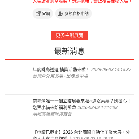
入場請著適當服裝，勿穿拖鞋；禁止攜帶寵物入場。
官網
參觀資格申請
更多主辦展覽
最新消息
年度跳島巡迴 抽獎活動來啦！
2026-08-03 14:15:37
台灣戶外用品展 - 出走台中場
南臺灣唯一一獨立貓展要來啦~還沒索票？別擔心！
送票小貓來給福利啦😍
2026-08-03 14:14:38
展昭高雄貓咪博覽會
【申請已截止】2026 台北國際自動化工業大展，外
商人士來臺參觀補助
2026-08-03 10:48:23