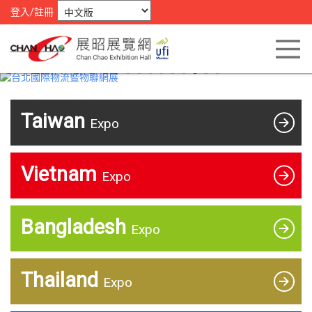
登入/註冊
Taiwan
Expo
Vietnam
Expo
Bangladesh
Expo
Thailand
Expo