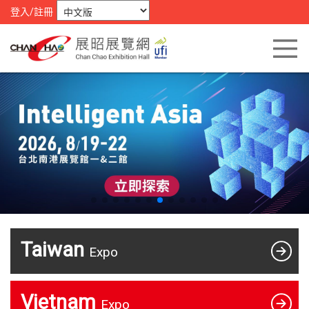
登入/註冊
Taiwan
Expo
Vietnam
Expo