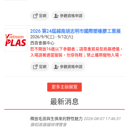
官網
參觀資格申請
2026 第24屆越南胡志明市國際塑橡膠工業展
2026/9/9(三) - 9/12(六)
西貢會展中心
恕不開放16歲以下參觀者；請尊重貿易型商展禮儀，
入場請著適當服裝，勿穿拖鞋；禁止攜帶寵物入場。
官網
參觀資格申請
更多主辦展覽
最新消息
釋放毛孩與生俱來的野性魅力
2026-08-07 17:46:31
展昭高雄貓咪博覽會