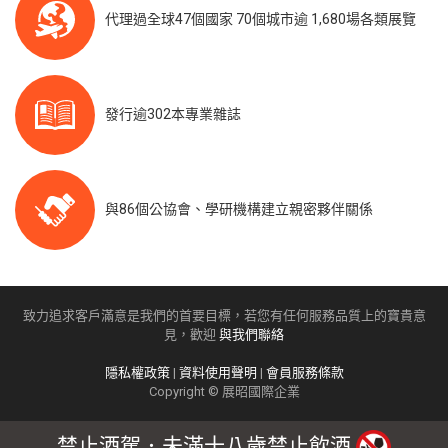
代理過全球47個國家 70個城市逾 1,680場各類展覽
發行逾302本專業雜誌
與86個公協會、學研機構建立親密夥伴關係
致力追求客戶滿意是我們的首要目標，若您有任何服務品質上的寶貴意
見，歡迎
與我們聯絡
隱私權政策
|
資料使用聲明
|
會員服務條款
Copyright © 展昭國際企業
禁止酒駕．未滿十八歲禁止飲酒