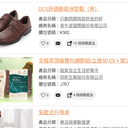
DCS舒適動能休閒鞋（男）
產品分類：
行動問題與如何坐的好
廠商名稱：
老牛皮國際股份有限公司
攤位號碼：K502
0
10 個相關產品
全植萃頂級雙向調節組(立速5D EX + 賦活
產品分類：
居家自立生活好幫手
廠商名稱：
冠昕生醫股份有限公司
攤位號碼：J707
0
4 個相關產品
氣壓式升降桌
產品分類：
樂活與運動復健