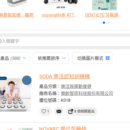
樂爵製氧機 - 攜帶型
movinglife® ATTO新世代電動代步車 經典款
DENTISTE'牙醫選極敏感牙膏、抗蛀牙膏
有產品
(588)
依推薦排序
切換圖片模式
SODA 樂活認知訓練機
產品分類：
樂活與運動復健
廠商名稱：
樂齡智造科技股份有限公司
攤位號碼：K018
1
8 個相關產品
NOVARC 擺位型輪椅