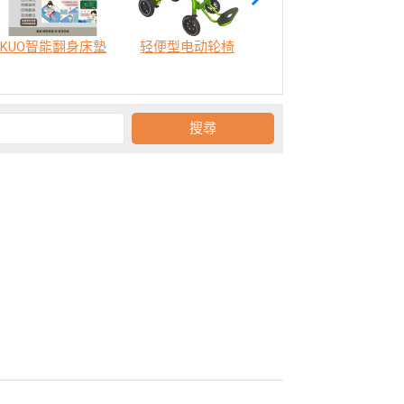
KUO智能翻身床墊
轻便型电动轮椅
SODA 樂活認知訓練機