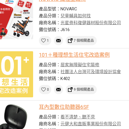
產品型號：NOVARC
產品分類：
兒童輔具如何找
廠商名稱：
光星骨科復健器材股份有限公司
攤位號碼：J616
1
7 個相關產品
101＋種理想生活住宅改造案例
產品分類：
居家無障礙住宅裝修
廠商名稱：
社團法人台灣可及環境設計協會
攤位號碼：K402
0
9 個相關產品
耳內型數位助聽器6SF
產品分類：
看不清楚、聽不見
廠商名稱：
元健大和直販事業股份有限公司