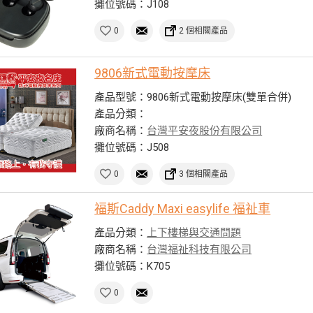
攤位號碼：J108
0
2 個相關產品
9806新式電動按摩床
產品型號：9806新式電動按摩床(雙單合併)
產品分類：
廠商名稱：
台灣平安夜股份有限公司
攤位號碼：J508
0
3 個相關產品
福斯Caddy Maxi easylife 福祉車
產品分類：
上下樓梯與交通問題
廠商名稱：
台灣福祉科技有限公司
攤位號碼：K705
0