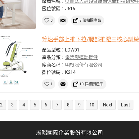
廠商名稱：
財團法人鞋類暨運動休閒科技研發
攤位號碼：J516
0
3 個相關產品
等速手部上推下拉/腿部推蹬三核心訓
產品型號：LDW01
產品分類：
樂活與運動復健
廠商名稱：
明根股份有限公司
攤位號碼：K214
1
10 個相關產品
2
3
4
5
6
7
8
9
10
Next
Last
展昭國際企業股份有限公司