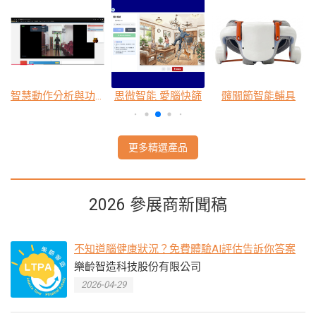
AmLife DeepZleep 智能睡眠養生器
YM2000-1 智慧感測分離式移位床
微笑背架
更多精選產品
2026 參展商新聞稿
不知道腦健康狀況？免費體驗AI評估告訴你答案
樂齡智造科技股份有限公司
2026-04-29