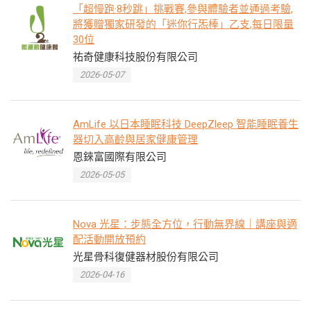
「超慢跑·8秒跳」挑戰賽,參與體驗者並通過考驗,
將獲贈獨家研發的「迷你行炁棒」乙支,每日限量
30位
祐奇健康科技股份有限公司
2026-05-07
AmLife 以日本睡眠科技 DeepZleep 智能睡眠養生
器切入高齡與居家健康管理
恩錸富國際有限公司
2026-05-05
Nova 光星：步態全方位，行動無界線｜講座與適
配活動開放預約
光星骨科復健器材股份有限公司
2026-04-16