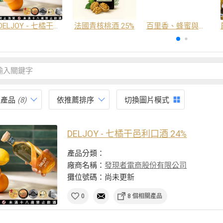
DELJOY - 七橘干邑利口酒 24%
法國青核桃酒 25%
百里香、蜂蜜與番紅花酒
有產品
(8)
依推薦排序
切換圖片模式
DELJOY - 七橘干邑利口酒 24%
產品分類：
廠商名稱：
發現者電商股份有限公司
攤位號碼：尚未更新
0
8 個相關產品