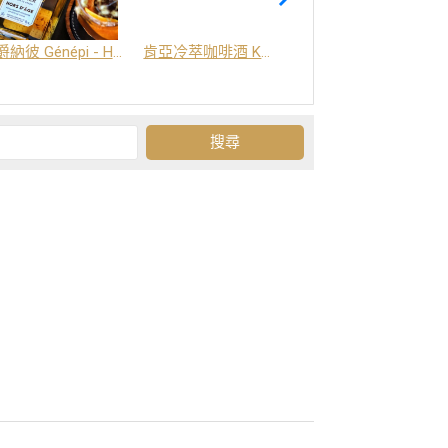
爵納彼 Génépi - Hors d'Age (橡木桶陳釀) -阿爾卑斯山草本酒
肯亞冷萃咖啡酒 Kenya Coffee Brew
Grand-Olan 阿爾卑斯山修道院草本酒 - 23種秘方草本