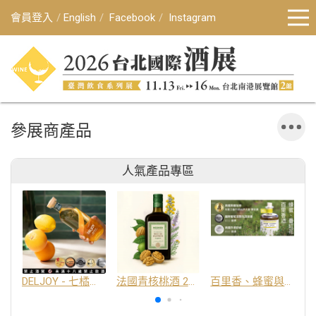
會員登入
English
Facebook
Instagram
參展商產品
人氣產品專區
DELJOY - 七橘干邑利口酒 24%
法國青核桃酒 25%
百里香、蜂蜜與番紅花酒