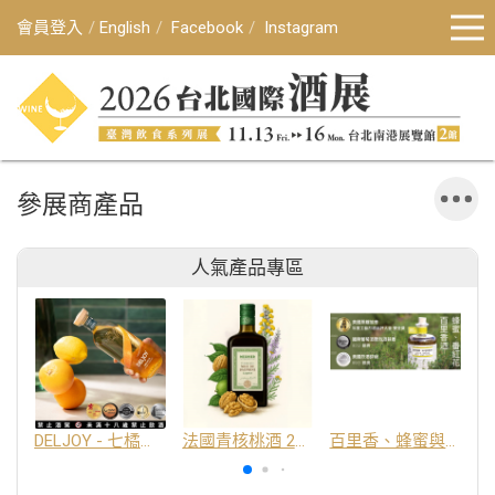
會員登入
English
Facebook
Instagram
參展商產品
人氣產品專區
DELJOY - 七橘干邑利口酒 24%
法國青核桃酒 25%
百里香、蜂蜜與番紅花酒