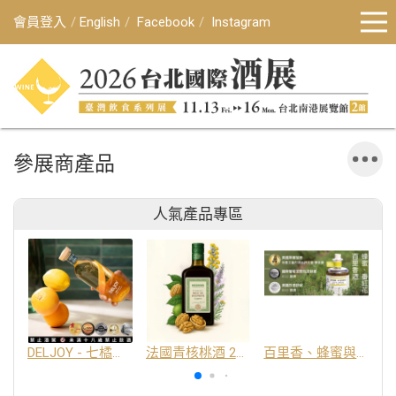
會員登入
English
Facebook
Instagram
參展商產品
人氣產品專區
DELJOY - 七橘干邑利口酒 24%
法國青核桃酒 25%
百里香、蜂蜜與番紅花酒