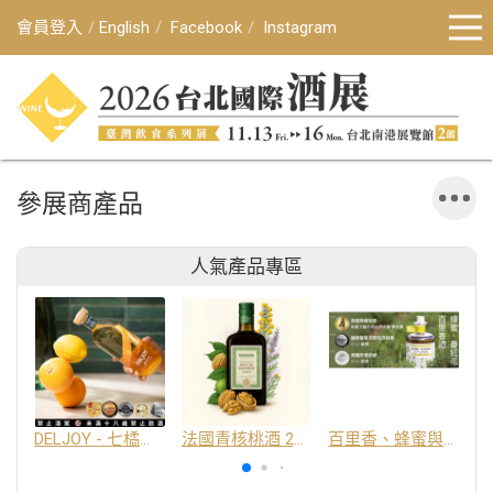
會員登入
English
Facebook
Instagram
參展商產品
人氣產品專區
DELJOY - 七橘干邑利口酒 24%
法國青核桃酒 25%
百里香、蜂蜜與番紅花酒