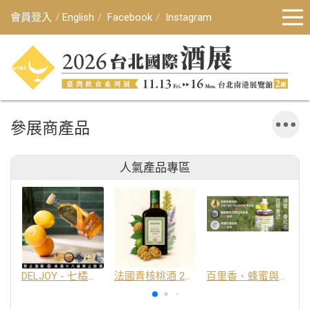
會員登入
English
Facebook
Instagram
參展商產品
人氣產品專區
DELJOY - 七橘干邑利口酒 24%
法國青核桃酒 25%
百里香、蜂蜜與番紅花酒