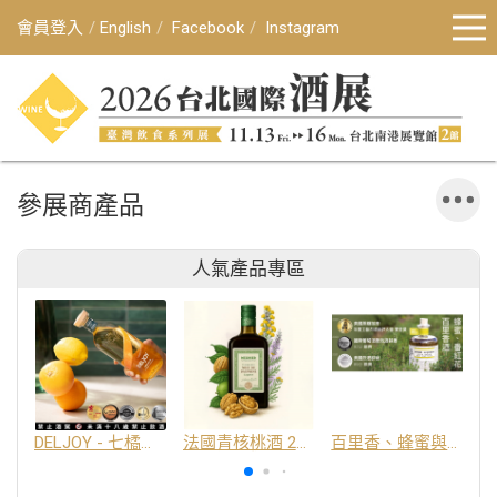
會員登入
English
Facebook
Instagram
參展商產品
人氣產品專區
DELJOY - 七橘干邑利口酒 24%
法國青核桃酒 25%
百里香、蜂蜜與番紅花酒