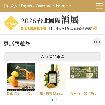
會員登入
English
Facebook
Instagram
參展商產品
人氣產品專區
DELJOY - 七橘干邑利口酒 24%
法國青核桃酒 25%
百里香、蜂蜜與番紅花酒