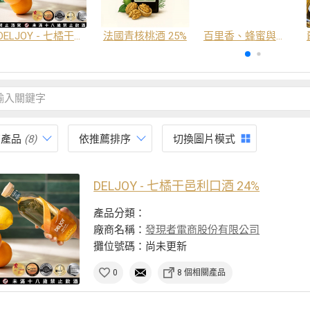
DELJOY - 七橘干邑利口酒 24%
法國青核桃酒 25%
百里香、蜂蜜與番紅花酒
有產品
(8)
依推薦排序
切換圖片模式
DELJOY - 七橘干邑利口酒 24%
產品分類：
廠商名稱：
發現者電商股份有限公司
攤位號碼：尚未更新
0
8 個相關產品