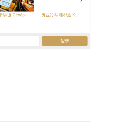
爵納彼 Génépi - Hors d'Age (橡木桶陳釀) -阿爾卑斯山草本酒
肯亞冷萃咖啡酒 Kenya Coffee Brew
Grand-Olan 阿爾卑斯山修道院草本酒 - 23種秘方草本