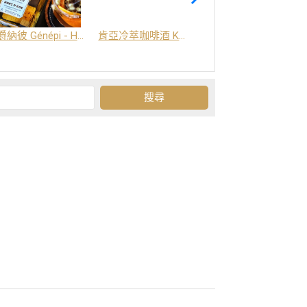
爵納彼 Génépi - Hors d'Age (橡木桶陳釀) -阿爾卑斯山草本酒
肯亞冷萃咖啡酒 Kenya Coffee Brew
Grand-Olan 阿爾卑斯山修道院草本酒 - 23種秘方草本