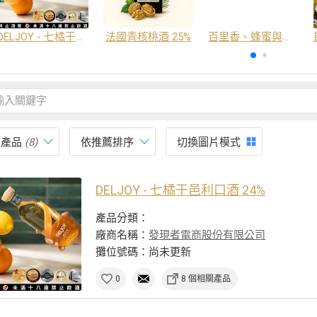
DELJOY - 七橘干邑利口酒 24%
法國青核桃酒 25%
百里香、蜂蜜與番紅花酒
有產品
(8)
依推薦排序
切換圖片模式
DELJOY - 七橘干邑利口酒 24%
產品分類：
廠商名稱：
發現者電商股份有限公司
攤位號碼：尚未更新
0
8 個相關產品