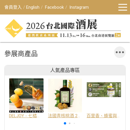
會員登入
English
Facebook
Instagram
參展商產品
人氣產品專區
DELJOY - 七橘干邑利口酒 24%
法國青核桃酒 25%
百里香、蜂蜜與番紅花酒