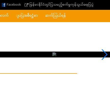
Facebook
မြန်မာနိုင်ငံတွင်ပြသမည့်စက်မှုကုန်သွယ်ရေးပြပွဲ
အလက်
ျပပြဲအစီရင္ခံစာ
ဆက်သြယ်ရန်