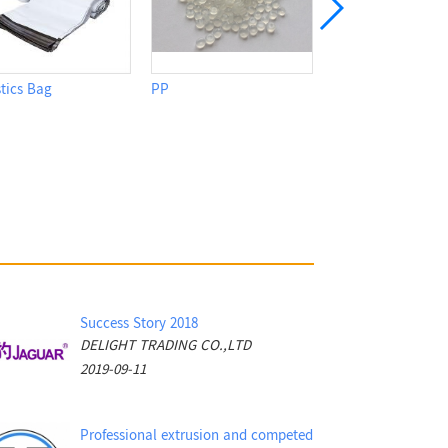
Plastic Injection Molding
Drip Coffee Packaging
RX series
Machine
Machine
Continuou
Printer
Success Story 2018
DELIGHT TRADING CO.,LTD
2019-09-11
Professional extrusion and competed