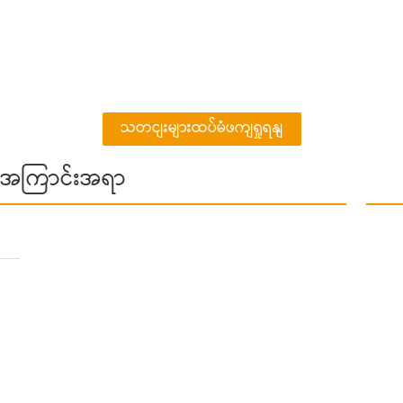
သတငျးများထပ်မံဖကျရှုရနျ
အေကြာင်းအရာ