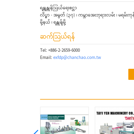
ရန္ကုန္ကုန်သြယ်ရေးစင္တာ
လိပ္စာ - အမွတ် (၃၇) ၊ ကမ္ဘာအေးဘုရားလမ်း ၊ မရမ်းကု
မို့နယ် ၊ ရန္ကုန်ျမို့
ဆက်သြယ်ရန်
Tel: +886-2-2659-6000
Email:
exfdp@chanchao.com.tw