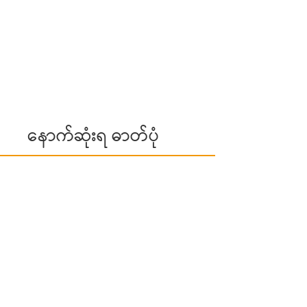
နောက်ဆုံးရ ဓာတ်ပုံ