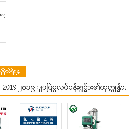
န်းျ
ပိုမိုသိရှိရနျ
2019 ၂၀၁၉ ျပပြဲမွလုပ်ငန်းရွင္မ်ား၏ထုတ္ကုန္မ်ား