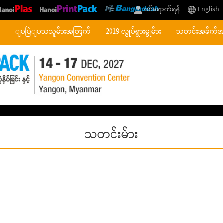
ဝင်ရောက်ရန်
English
်
ျပပြဲျပသသူမ်ားအတြက်
2019 လွုပ်ရွားမွုမ်ား
သတင်းအခ်က်
သတင်းမ်ား