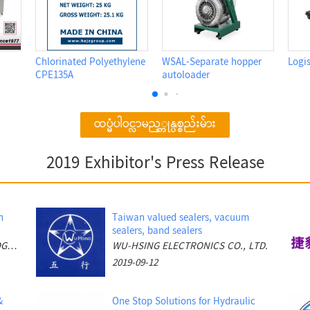
Screw Air Compressor
Hydraulic System
Technical Support &
Testing
ထပ္မံပါဝင္လာမည့္ကုန္ပစ္စည်းမ်ား
2019 Exhibitor's Press Release
n
Taiwan valued sealers, vacuum
sealers, band sealers
HENGSHUI HOMART TECHNOLOGY CO.,LTD
WU-HSING ELECTRONICS CO., LTD.
2019-09-12
&
One Stop Solutions for Hydraulic