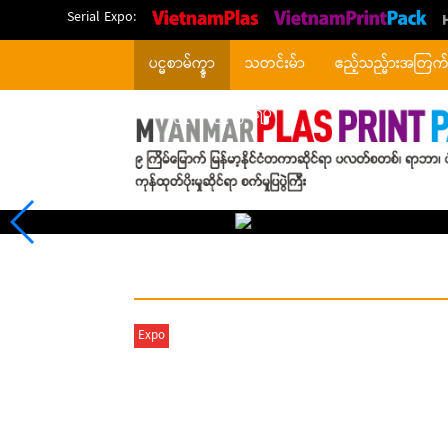
Serial Expo:
ပင္မစာမ်က္နွာ
သတင်းမ်ာ
ဧည့်သည္မ်ားအတြက
တစ်ပြိုင်တည်းဖြစ်ရပ်
Expo
To protect all participants, we
remind exhibitors, visitors, and
partners to stay alert against