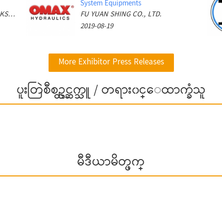
System Equipments
CHUNG SHAN MACHINERY WORKS CO., LTD..
FU YUAN SHING CO., LTD.
2019-08-19
More Exhibitor Press Releases
ပူးတြဲစီစဥ္တင္ဆက္သူ / တရား၀င္ေထာက္ခံသူ
မီဒီယာမိတ္ဖက္