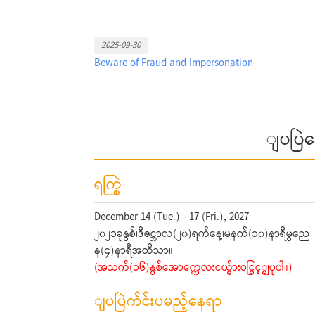
frau...
2025-09-30
Beware of Fraud and Impersonation
ျပပြဲ
ရက္စြဲ
December 14 (Tue.) - 17 (Fri.), 2027
၂၀၂၁ခုနွစ်၊ဒီဇင္ဘာလ(၂၀)ရက်နေ့၊မနက်(၁၀)နာရီမွညေ
န(၄)နာရီအထိသာ။
(အသက်(၁၆)နွစ်အောက္ကေလးငယ္မ်ားဝင္ခြင့္မျပုပါ။)
ျပပြဲက်င်းပမည့်နေရာ