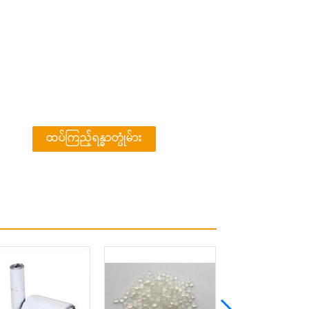
ထပ်ကြည့်ရန္ဓာတ္ပုံမ်ား