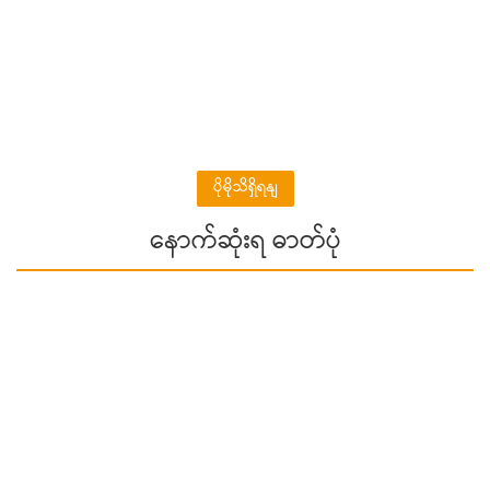
ပိုမိုသိရှိရနျ
နောက်ဆုံးရ ဓာတ်ပုံ