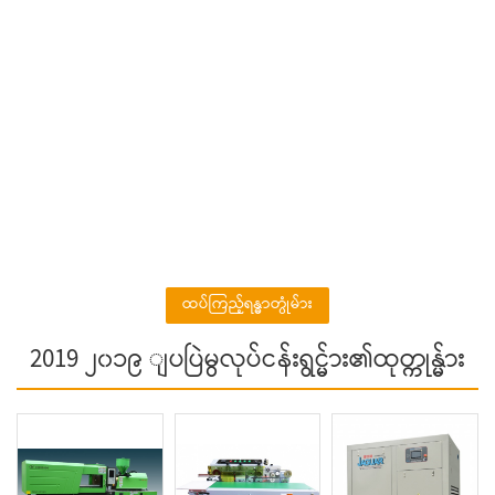
ထပ်ကြည့်ရန္ဓာတ္ပုံမ်ား
2019 ၂၀၁၉ ျပပြဲမွလုပ်ငန်းရွင္မ်ား၏ထုတ္ကုန္မ်ား