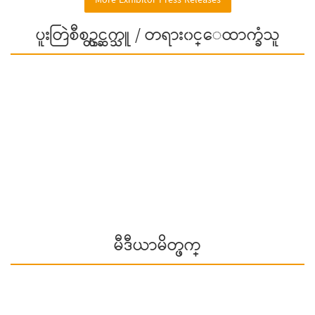
More Exhibitor Press Releases
ပူးတြဲစီစဥ္တင္ဆက္သူ / တရား၀င္ေထာက္ခံသူ
မီဒီယာမိတ္ဖက္