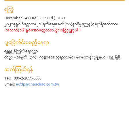
ရက္စြဲ
December 14 (Tue.) - 17 (Fri.), 2027
၂၀၂၁ခုနွစ်၊ဒီဇင္ဘာလ(၂၀)ရက်နေ့၊မနက်(၁၀)နာရီမွညေန(၄)နာရီအထိသာ။
(အသက်(၁၆)နွစ်အောက္ကေလးငယ္မ်ားဝင္ခြင့္မျပုပါ။)
ျပပြဲက်င်းပမည့်နေရာ
ရန္ကုန္ကုန်သြယ်ရေးစင္တာ
လိပ္စာ - အမွတ် (၃၇) ၊ ကမ္ဘာအေးဘုရားလမ်း ၊ မရမ်းကုန်းျမို့နယ် ၊ ရန္ကုန်ျမို့
ဆက်သြယ်ရန်
Tel: +886-2-2659-6000
Email:
exfdp@chanchao.com.tw