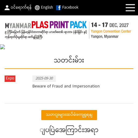
ဝင်ရောက်ရန်
English
Facebook
သတင်းမ်ား
Expo
2025-09-30
Beware of Fraud and Impersonation
သတငျးများထပ်မံဖကျရှုရနျ
ျပပြဲအေကြာင်းအရာ