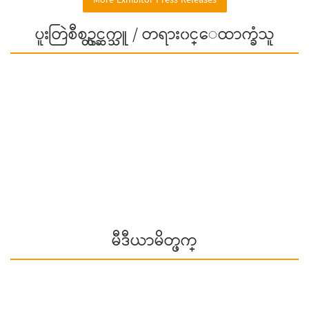
More Exhibitor Press Releases
ပူးတြဲစီစဥ္တင္ဆက္သူ / တရား၀င္ေထာက္ခံသူ
မီဒီယာမိတ္ဖက္