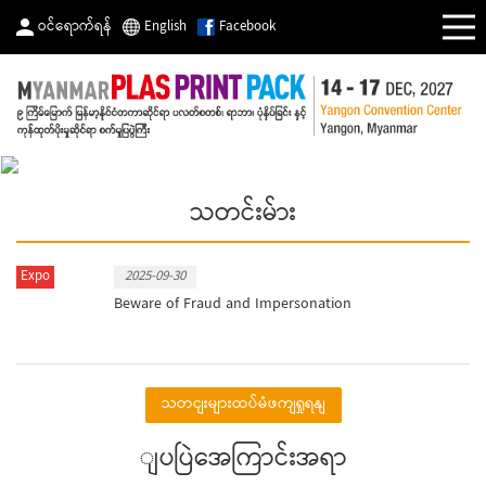
ဝင်ရောက်ရန်
English
Facebook
သတင်းမ်ား
Expo
2025-09-30
Beware of Fraud and Impersonation
သတငျးများထပ်မံဖကျရှုရနျ
ျပပြဲအေကြာင်းအရာ