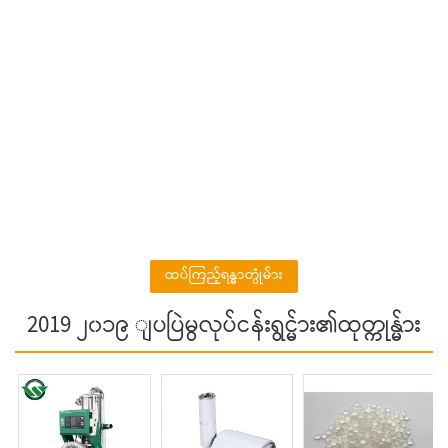
ထပ်ကြည့်ရန္ဓာတ္ပုံမ်ား
2019 ၂၀၁၉ ျပပြဲမွလုပ်ငန်းရွင္မ်ား၏ထုတ္ကုန္မ်ား