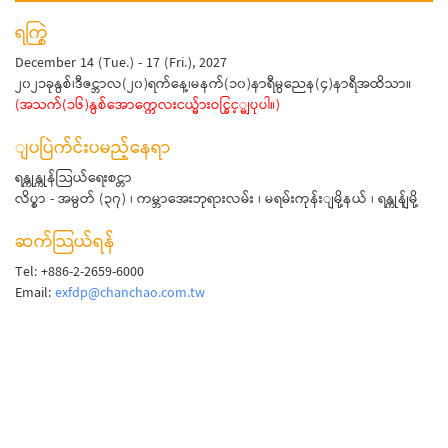
ရက္စြဲ
December 14 (Tue.) - 17 (Fri.), 2027
၂၀၂၁ခုနွစ်၊ဒီဇင္ဘာလ(၂၀)ရက်နေ့၊မနက်(၁၀)နာရီမွညေန(၄)နာရီအထိသာ။
(အသက်(၁၆)နွစ်အောက္ကေလးငယ္မ်ားဝင္ခြင့္မျပုပါ။)
ျပပြဲက်င်းပမည့်နေရာ
ရန္ကုန္ကုန်သြယ်ရေးစင္တာ
လိပ္စာ - အမွတ် (၃၇) ၊ ကမ္ဘာအေးဘုရားလမ်း ၊ မရမ်းကုန်းျမို့နယ် ၊ ရန္ကုန်ျမို့
ဆက်သြယ်ရန်
Tel: +886-2-2659-6000
Email:
exfdp@chanchao.com.tw