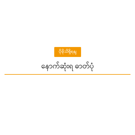
ပိုမိုသိရှိရနျ
နောက်ဆုံးရ ဓာတ်ပုံ