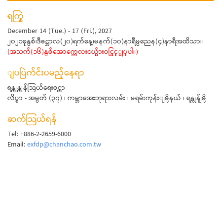
ရက္စြဲ
December 14 (Tue.) - 17 (Fri.), 2027
၂၀၂၁ခုနွစ်၊ဒီဇင္ဘာလ(၂၀)ရက်နေ့၊မနက်(၁၀)နာရီမွညေန(၄)နာရီအထိသာ။
(အသက်(၁၆)နွစ်အောက္ကေလးငယ္မ်ားဝင္ခြင့္မျပုပါ။)
ျပပြဲက်င်းပမည့်နေရာ
ရန္ကုန္ကုန်သြယ်ရေးစင္တာ
လိပ္စာ - အမွတ် (၃၇) ၊ ကမ္ဘာအေးဘုရားလမ်း ၊ မရမ်းကုန်းျမို့နယ် ၊ ရန္ကုန်ျမို့
ဆက်သြယ်ရန်
Tel: +886-2-2659-6000
Email:
exfdp@chanchao.com.tw