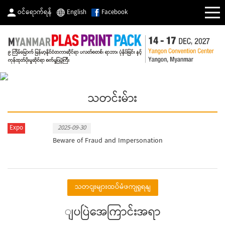
ဝင်ရောက်ရန်
English
Facebook
သတင်းမ်ား
Expo
2025-09-30
Beware of Fraud and Impersonation
သတငျးများထပ်မံဖကျရှုရနျ
ျပပြဲအေကြာင်းအရာ