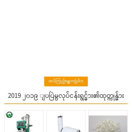
ထပ်ကြည့်ရန္ဓာတ္ပုံမ်ား
2019 ၂၀၁၉ ျပပြဲမွလုပ်ငန်းရွင္မ်ား၏ထုတ္ကုန္မ်ား