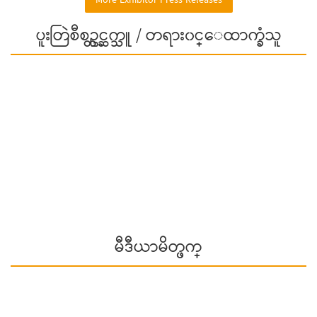
More Exhibitor Press Releases
ပူးတြဲစီစဥ္တင္ဆက္သူ / တရား၀င္ေထာက္ခံသူ
မီဒီယာမိတ္ဖက္