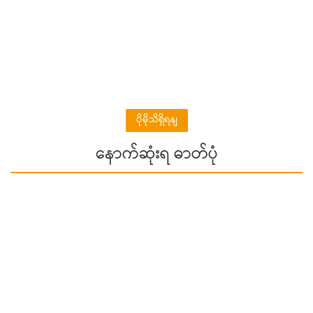
ပိုမိုသိရှိရနျ
နောက်ဆုံးရ ဓာတ်ပုံ