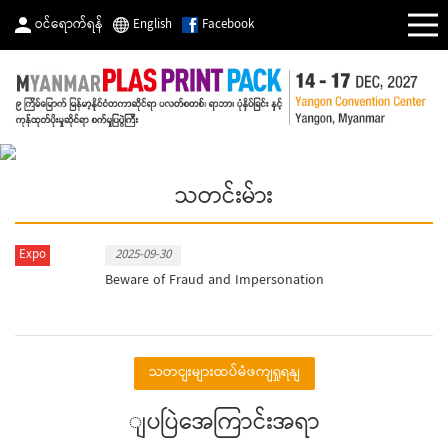
ဝင်ရောက်ရန်
English
Facebook
သတင်းမ်ား
Expo
2025-09-30
Beware of Fraud and Impersonation
သတငျးများထပ်မံဖကျရှုရနျ
ျပပြဲအေကြာင်းအရာ