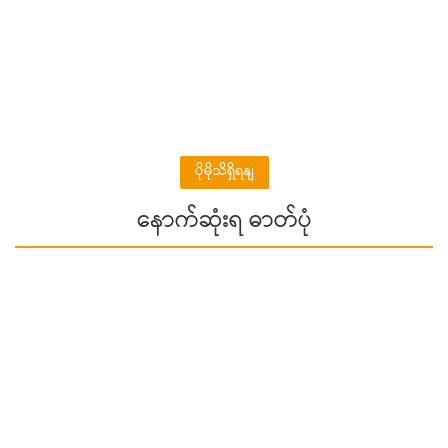
ပိုမိုသိရှိရနျ
နောက်ဆုံးရ ဓာတ်ပုံ