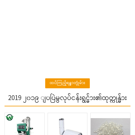
ထပ်ကြည့်ရန္ဓာတ္ပုံမ်ား
2019 ၂၀၁၉ ျပပြဲမွလုပ်ငန်းရွင္မ်ား၏ထုတ္ကုန္မ်ား