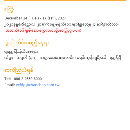
ရက္စြဲ
December 14 (Tue.) - 17 (Fri.), 2027
၂၀၂၁ခုနွစ်၊ဒီဇင္ဘာလ(၂၀)ရက်နေ့၊မနက်(၁၀)နာရီမွညေန(၄)နာရီအထိသာ။
(အသက်(၁၆)နွစ်အောက္ကေလးငယ္မ်ားဝင္ခြင့္မျပုပါ။)
ျပပြဲက်င်းပမည့်နေရာ
ရန္ကုန္ကုန်သြယ်ရေးစင္တာ
လိပ္စာ - အမွတ် (၃၇) ၊ ကမ္ဘာအေးဘုရားလမ်း ၊ မရမ်းကုန်းျမို့နယ် ၊ ရန္ကုန်ျမို့
ဆက်သြယ်ရန်
Tel: +886-2-2659-6000
Email:
exfdp@chanchao.com.tw