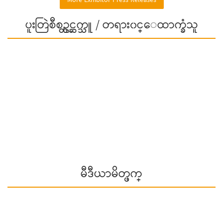
More Exhibitor Press Releases
ပူးတြဲစီစဥ္တင္ဆက္သူ / တရား၀င္ေထာက္ခံသူ
မီဒီယာမိတ္ဖက္