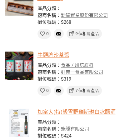
產品分類：
廠商名稱：
勤貿實業股份有限公司
攤位號碼：S268
0
9 個相關產品
牛頭牌沙茶醬
產品分類：
食品 / 烘焙原料
廠商名稱：
好帝一食品有限公司
攤位號碼：S319
0
7 個相關產品
加拿大(特)級雪野瑞斯琳白冰釀酒
產品分類：
廠商名稱：
騄騰有限公司
攤位號碼：S424