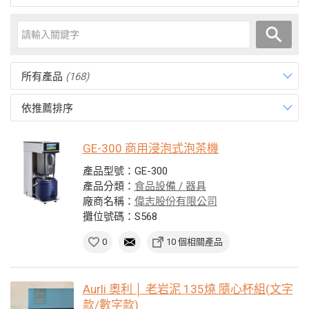
所有產品
(168)
依推薦排序
GE-300 商用浸泡式泡茶機
產品型號：GE-300
產品分類：
食品設備 / 器具
廠商名稱：
偉志股份有限公司
攤位號碼：S568
0
10 個相關產品
Aurli 奧利 │ 老岩泥 135燒 隨心杯組(文字
款/數字款)