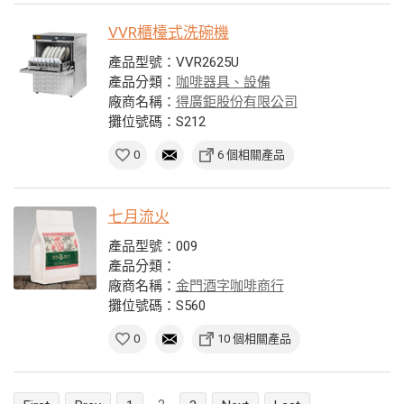
VVR櫃檯式洗碗機
產品型號：VVR2625U
產品分類：
咖啡器具、設備
廠商名稱：
得廣鉅股份有限公司
攤位號碼：S212
0
6 個相關產品
七月流火
產品型號：009
產品分類：
廠商名稱：
金門酒字咖啡商行
攤位號碼：S560
0
10 個相關產品