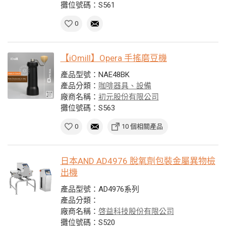
攤位號碼：S561
0
【iOmill】Opera 手搖磨豆機
產品型號：NAE48BK
產品分類：
咖啡器具、設備
廠商名稱：
初元股份有限公司
攤位號碼：S563
0
10 個相關產品
日本AND AD4976 脫氧劑包裝金屬異物檢
出機
產品型號：AD4976系列
產品分類：
廠商名稱：
啓益科技股份有限公司
攤位號碼：S520