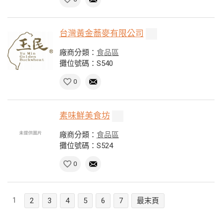
台灣黃金蕎麥有限公司
廠商分類：
食品區
攤位號碼：S540
0
素味鮮美食坊
廠商分類：
食品區
攤位號碼：S524
0
1
2
3
4
5
6
7
最末頁