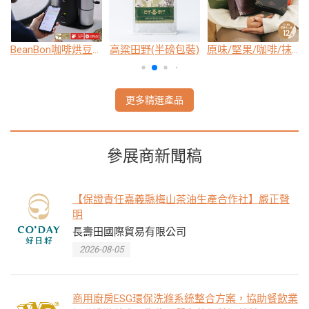
BeanBon咖啡烘豆機
高粱田野(半磅包裝)
原味/堅果/咖啡/抹茶/薑糖/肉桂可可任選 12 盒 2799 元
更多精選產品
參展商新聞稿
【保證責任嘉義縣梅山茶油生產合作社】嚴正聲
明
長壽田國際貿易有限公司
2026-08-05
商用廚房ESG環保洗滌系統整合方案，協助餐飲業