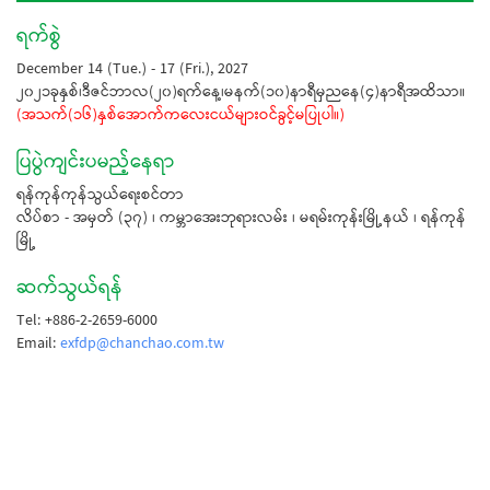
ရက်စွဲ
December 14 (Tue.) - 17 (Fri.), 2027
၂၀၂၁ခုနှစ်၊ဒီဇင်ဘာလ(၂၀)ရက်နေ့၊မနက်(၁၀)နာရီမှညနေ(၄)နာရီအထိသာ။
(အသက်(၁၆)နှစ်အောက်ကလေးငယ်များဝင်ခွင့်မပြုပါ။)
ပြပွဲကျင်းပမည့်နေရာ
ရန်ကုန်ကုန်သွယ်ရေးစင်တာ
လိပ်စာ - အမှတ် (၃၇) ၊ ကမ္ဘာအေးဘုရားလမ်း ၊ မရမ်းကုန်းမြို့နယ် ၊ ရန်ကုန်
မြို့
ဆက်သွယ်ရန်
Tel: +886-2-2659-6000
Email:
exfdp@chanchao.com.tw