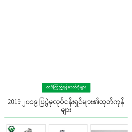
ထပ်ကြည့်ရန်ဓာတ်ပုံများ
2019 ၂၀၁၉ ပြပွဲမှလုပ်ငန်းရှင်များ၏ထုတ်ကုန်
များ