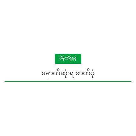
ပိုမိုသိရှိရန်
နောက်ဆုံးရ ဓာတ်ပုံ