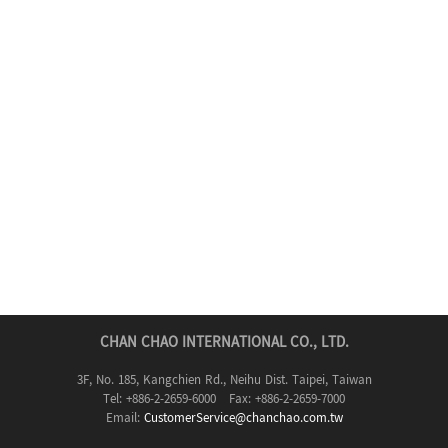
CHAN CHAO INTERNATIONAL CO., LTD.
3F, No. 185, Kangchien Rd., Neihu Dist. Taipei, Taiwan
Tel: +886-2-2659-6000 Fax: +886-2-2659-7000
Email:
CustomerService@chanchao.com.tw