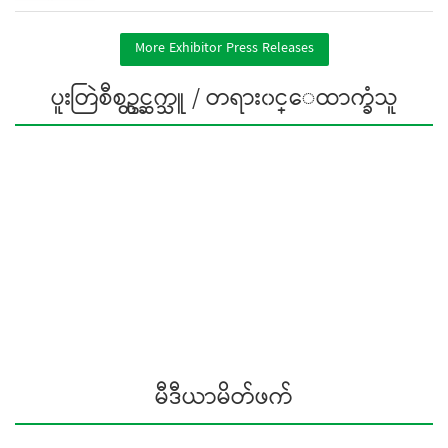
More Exhibitor Press Releases
ပူးတြဲစီစဥ္တင္ဆက္သူ / တရား၀င္ေထာက္ခံသူ
မီဒီယာမိတ်ဖက်