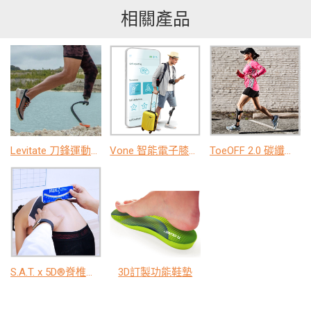
相關產品
Levitate 刀鋒運動腳
Vone 智能電子膝系列
ToeOFF 2.0 碳纖踝足支架(AFO)
S.A.T. x 5D®脊椎側彎背架
3D訂製功能鞋墊