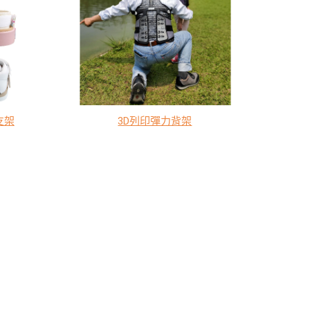
支架
3D列印彈力背架