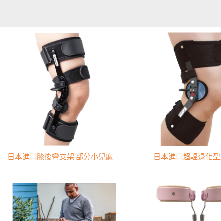
日本進口膝後彎支架 部分小兒麻痺患者可用
日本進口超輕退化型