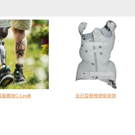
電腦義肢C-Leg®
全日型脊椎側彎背架