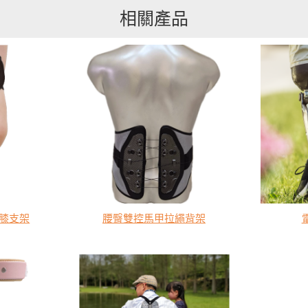
相關產品
膝支架
腰臀雙控馬甲拉繩背架