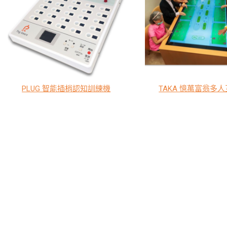
PLUG 智能插梢認知訓練機
TAKA 憶萬富翁多