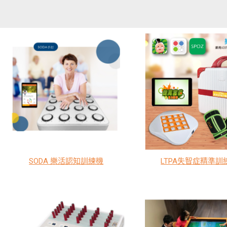
SODA 樂活認知訓練機
LTPA失智症精準訓