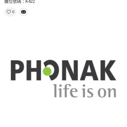
攤位號碼：K422
0