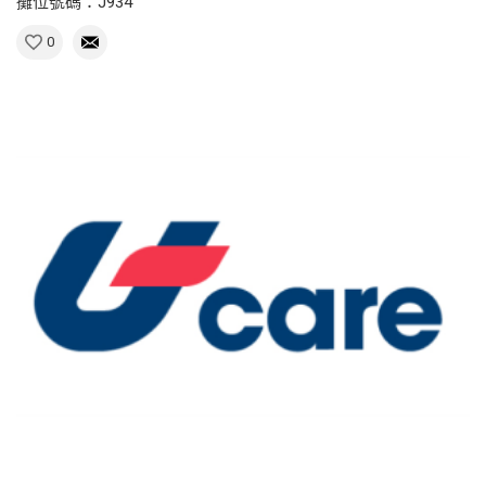
攤位號碼：J934
0