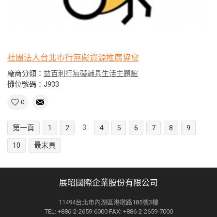
社團法人台北市行無礙資源推廣協會
廠商分類：
益百利行無礙輔具生活主題館
攤位號碼：J933
0
3
第一頁
1
2
4
5
6
7
8
9
10
最末頁
展昭國際企業股份有限公司
11494台北市內湖區港墘路185號3樓
TEL: +886-2-2659-6000 FAX: +886-2-2659-7000