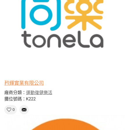
矜輝實業有限公司
廠商分類：
運動復健樂活
攤位號碼：K222
0