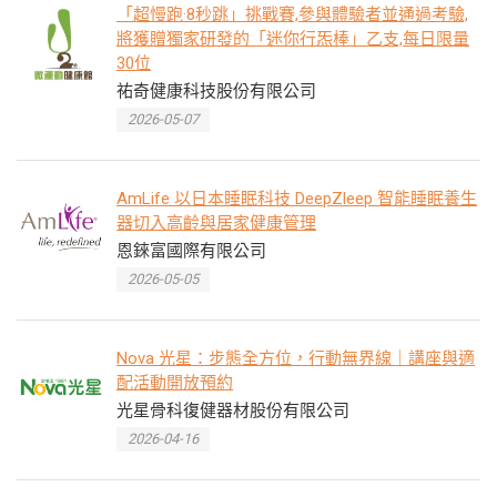
「超慢跑·8秒跳」挑戰賽,參與體驗者並通過考驗,
將獲贈獨家研發的「迷你行炁棒」乙支,每日限量
30位
祐奇健康科技股份有限公司
2026-05-07
AmLife 以日本睡眠科技 DeepZleep 智能睡眠養生
器切入高齡與居家健康管理
恩錸富國際有限公司
2026-05-05
Nova 光星：步態全方位，行動無界線｜講座與適
配活動開放預約
光星骨科復健器材股份有限公司
2026-04-16