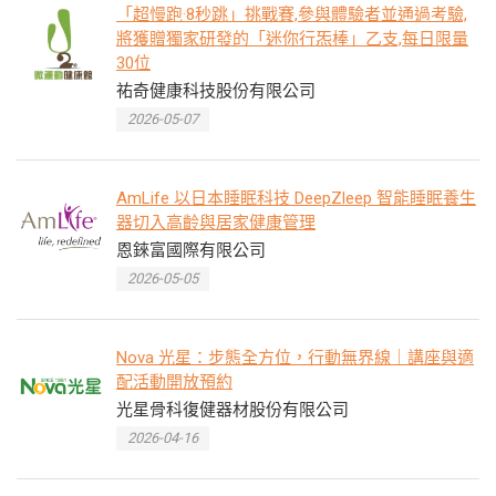
「超慢跑·8秒跳」挑戰賽,參與體驗者並通過考驗,
將獲贈獨家研發的「迷你行炁棒」乙支,每日限量
30位
祐奇健康科技股份有限公司
2026-05-07
AmLife 以日本睡眠科技 DeepZleep 智能睡眠養生
器切入高齡與居家健康管理
恩錸富國際有限公司
2026-05-05
Nova 光星：步態全方位，行動無界線｜講座與適
配活動開放預約
光星骨科復健器材股份有限公司
2026-04-16