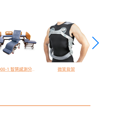
YM2000-1 智慧感測分離式移位床
微笑背架
AI 翻身久臥管