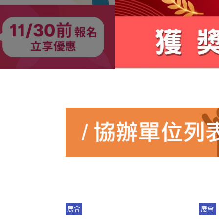
展會
展會
讓熱血持續上場
年度產業盛事2027 ATLife！歡迎
2