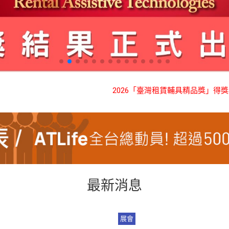
2026「臺灣租賃輔具精品獎」得獎名單出爐！
最新消息
展會
027 臺灣輔具暨長期照護大展
2027/5/13-16，明年南港展