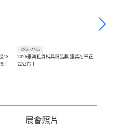
獲獎名單正式出爐!!
具長照展開展
揭曉、亞洲銀髮
開打，1...
2026-04-22
2026-05-14
過13
2026臺灣租賃輔具精品獎 獲獎名單正
【大會新聞稿】
商機！
式公布！
5/14-17 南港一
展會照片