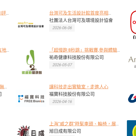
I評
台灣可及生活設計館首度亮相
ATLife 2026 串聯18家跨域夥伴打造
社團法人台灣可及環境設計協會
理想生活新樣貌
2026-06-06
在地
「超慢跑·8秒跳」挑戰賽,參與體驗
型新
者並通過考驗,將獲贈獨家研發的
祐奇健康科技股份有限公司
「迷你行炁棒」乙支,每日限量 30位
2026-05-07
動無界
讓科技走出實驗室，走進人心
司
福寶科技股份有限公司
2026-04-16
上海"威之群"時髦車頭、輪椅，展
現卓越出眾的你
旭日成有限公司