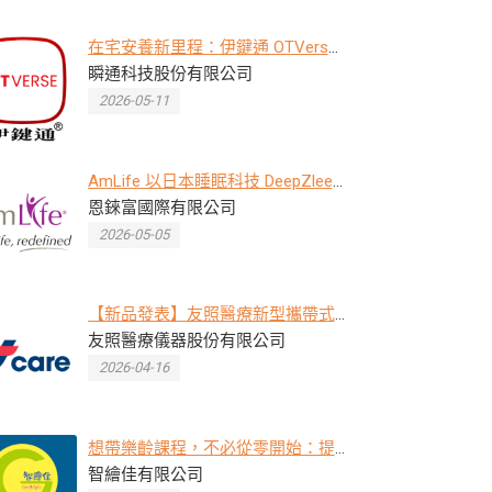
在宅安養新里程：伊鍵通 OTVerse
三大亮點 奪下 2026 臺灣輔具租賃
瞬通科技股份有限公司
精品獎首獎
2026-05-11
AmLife 以日本睡眠科技 DeepZleep
智能睡眠養生器切入高齡與居家健
恩錸富國際有限公司
康管理
2026-05-05
【新品發表】友照醫療新型攜帶式
製氧機於2026 AtLife展亮相
友照醫療儀器股份有限公司
2026-04-16
想帶樂齡課程，不必從零開始：提
供完整教材與教案，取得證書的講
智繪佳有限公司