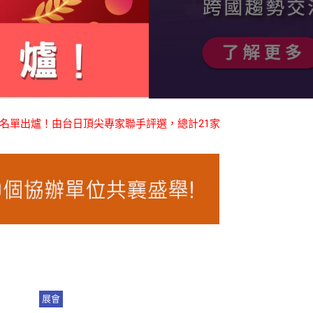
由台日頂尖專家聯手評選，總計21家廠商，共28個產品榮獲殊榮！
A
展會
新聞稿
覽館
恭賀!! 2026臺灣租賃輔具精品獎
長照3.0元年