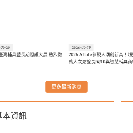
烈徵展中！
一館見！
-06-29
2026-05-19
7 臺灣輔具暨長期照護大展 熱烈徵
2026 ATLife參觀人潮創新高！超
！
萬人次見證長照3.0與智慧輔具
更多最新消息
基本資訊