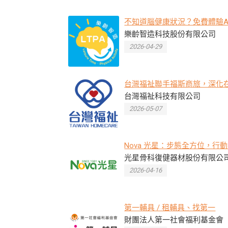
不知道腦健康狀況？免費體驗A
估告訴你答案
樂齡智造科技股份有限公司
2026-04-29
台灣福祉聯手福斯商旅，深化
無障礙布局．引領長照交通轉
台灣福祉科技有限公司
紀元
2026-05-07
Nova 光星：步態全方位，行
線｜講座與適配活動開放預約
光星骨科復健器材股份有限公
2026-04-16
第一輔具 / 租輔具、找第一
財團法人第一社會福利基金會