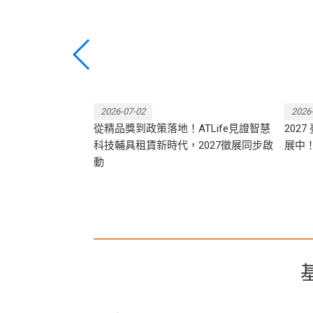
一起探索智慧照護新時代！
熱
2026-07-02
2026
 長照站！5/16
從精品獎到政策落地！ATLife見證智慧
202
科技輔具租賃新時代，2027徵展同步啟
展中
動