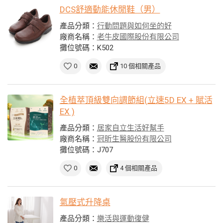
DCS舒適動能休閒鞋（男）
產品分類：
行動問題與如何坐的好
廠商名稱：
老牛皮國際股份有限公司
攤位號碼：K502
0
10 個相關產品
全植萃頂級雙向調節組(立速5D EX + 賦活
EX )
產品分類：
居家自立生活好幫手
廠商名稱：
冠昕生醫股份有限公司
攤位號碼：J707
0
4 個相關產品
氣壓式升降桌
產品分類：
樂活與運動復健