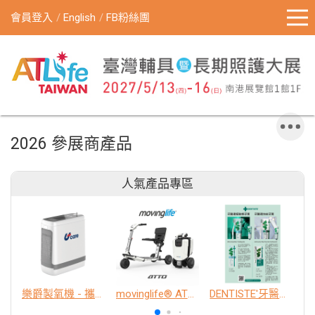
會員登入
English
FB粉絲團
2026 參展商產品
人氣產品專區
樂爵製氧機 - 攜帶型
movinglife® ATTO新世代電動代步車 經典款
DENTISTE'牙醫選極敏感牙膏、抗蛀牙膏
K