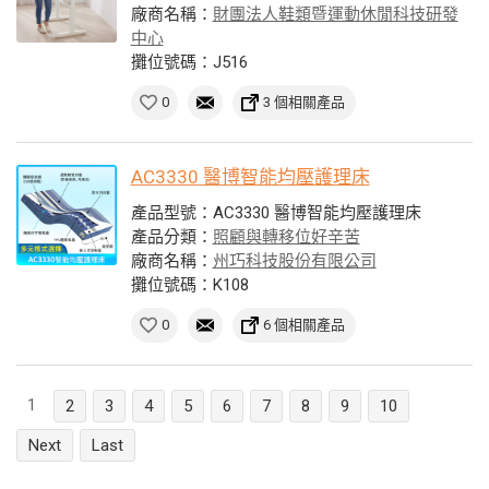
廠商名稱：
財團法人鞋類暨運動休閒科技研發
中心
攤位號碼：J516
0
3 個相關產品
AC3330 醫博智能均壓護理床
產品型號：AC3330 醫博智能均壓護理床
產品分類：
照顧與轉移位好辛苦
廠商名稱：
州巧科技股份有限公司
攤位號碼：K108
0
6 個相關產品
1
2
3
4
5
6
7
8
9
10
Next
Last