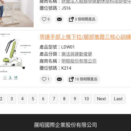
廠商名稱：
財團法人鞋類暨運動休閒科技研發
攤位號碼：J516
0
3 個相關產品
等速手部上推下拉/腿部推蹬三核心訓
產品型號：LDW01
產品分類：
樂活與運動復健
廠商名稱：
明根股份有限公司
攤位號碼：K214
1
10 個相關產品
2
3
4
5
6
7
8
9
10
Next
Last
展昭國際企業股份有限公司