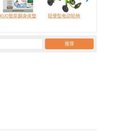
KUO智能翻身床墊
轻便型电动轮椅
SODA 樂活認知訓練機