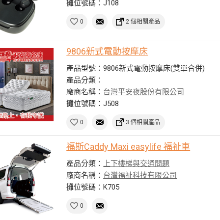
攤位號碼：J108
0
2 個相關產品
9806新式電動按摩床
產品型號：9806新式電動按摩床(雙單合併)
產品分類：
廠商名稱：
台灣平安夜股份有限公司
攤位號碼：J508
0
3 個相關產品
福斯Caddy Maxi easylife 福祉車
產品分類：
上下樓梯與交通問題
廠商名稱：
台灣福祉科技有限公司
攤位號碼：K705
0