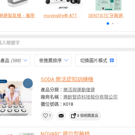
樂爵製氧機 - 攜帶型
movinglife® ATTO新世代電動代步車 經典款
DENTISTE'牙醫選極敏感牙膏、抗蛀牙膏
有產品
(588)
依推薦排序
切換圖片模式
SODA 樂活認知訓練機
產品分類：
樂活與運動復健
廠商名稱：
樂齡智造科技股份有限公司
攤位號碼：K018
1
8 個相關產品
NOVARC 擺位型輪椅