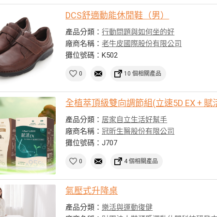
DCS舒適動能休閒鞋（男）
產品分類：
行動問題與如何坐的好
廠商名稱：
老牛皮國際股份有限公司
攤位號碼：K502
0
10 個相關產品
全植萃頂級雙向調節組(立速5D EX + 賦活
產品分類：
居家自立生活好幫手
廠商名稱：
冠昕生醫股份有限公司
攤位號碼：J707
0
4 個相關產品
氣壓式升降桌
產品分類：
樂活與運動復健