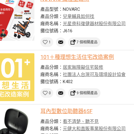
產品型號：NOVARC
產品分類：
兒童輔具如何找
廠商名稱：
光星骨科復健器材股份有限公司
攤位號碼：J616
1
7 個相關產品
101＋種理想生活住宅改造案例
產品分類：
居家無障礙住宅裝修
廠商名稱：
社團法人台灣可及環境設計協會
攤位號碼：K402
0
9 個相關產品
耳內型數位助聽器6SF
產品分類：
看不清楚、聽不見
廠商名稱：
元健大和直販事業股份有限公司