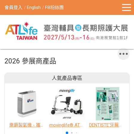
會員登入
English
FB粉絲團
2026 參展商產品
人氣產品專區
樂爵製氧機 - 攜帶型
movinglife® ATTO新世代電動代步車 經典款
DENTISTE'牙醫選極敏感牙膏、抗蛀牙膏
K