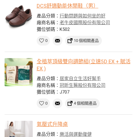
DCS舒適動能休閒鞋（男）
產品分類：
行動問題與如何坐的好
廠商名稱：
老牛皮國際股份有限公司
攤位號碼：K502
0
10 個相關產品
全植萃頂級雙向調節組(立速5D EX + 賦活
EX )
產品分類：
居家自立生活好幫手
廠商名稱：
冠昕生醫股份有限公司
攤位號碼：J707
0
4 個相關產品
氣壓式升降桌
產品分類：
樂活與運動復健