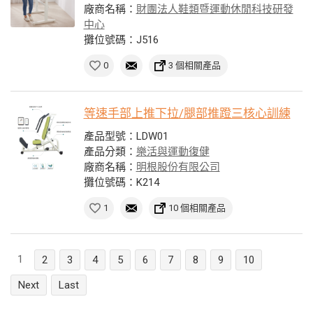
廠商名稱：
財團法人鞋類暨運動休閒科技研發
中心
攤位號碼：J516
0
3 個相關產品
等速手部上推下拉/腿部推蹬三核心訓練
產品型號：LDW01
產品分類：
樂活與運動復健
廠商名稱：
明根股份有限公司
攤位號碼：K214
1
10 個相關產品
1
2
3
4
5
6
7
8
9
10
Next
Last