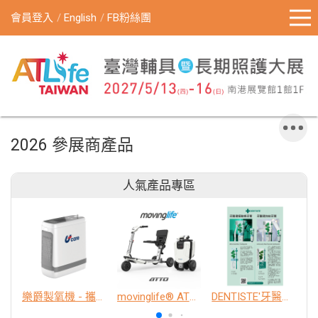
會員登入
English
FB粉絲團
2026 參展商產品
人氣產品專區
樂爵製氧機 - 攜帶型
movinglife® ATTO新世代電動代步車 經典款
DENTISTE'牙醫選極敏感牙膏、抗蛀牙膏
K