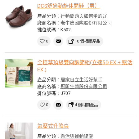
DCS舒適動能休閒鞋（男）
產品分類：
行動問題與如何坐的好
廠商名稱：
老牛皮國際股份有限公司
攤位號碼：K502
0
10 個相關產品
全植萃頂級雙向調節組(立速5D EX + 賦活
EX )
產品分類：
居家自立生活好幫手
廠商名稱：
冠昕生醫股份有限公司
攤位號碼：J707
0
4 個相關產品
氣壓式升降桌
產品分類：
樂活與運動復健