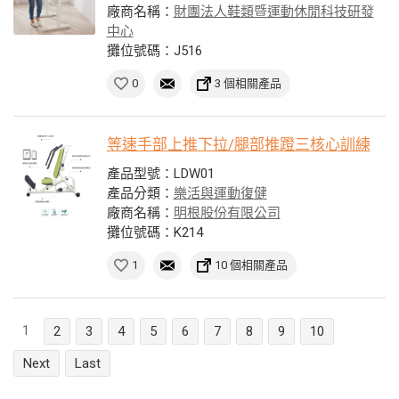
廠商名稱：
財團法人鞋類暨運動休閒科技研發
中心
攤位號碼：J516
0
3 個相關產品
等速手部上推下拉/腿部推蹬三核心訓練
產品型號：LDW01
產品分類：
樂活與運動復健
廠商名稱：
明根股份有限公司
攤位號碼：K214
1
10 個相關產品
1
2
3
4
5
6
7
8
9
10
Next
Last