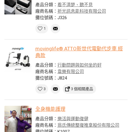
產品分類：
看不清楚、聽不見
廠商名稱：
祈光訊息能科技有限公司
攤位號碼：J326
1
movinglife® ATTO新世代電動代步車 經
典款
產品分類：
行動問題與如何坐的好
廠商名稱：
韋樂有限公司
攤位號碼：J824
3
3 個相關產品
全身機能護理
產品分類：
樂活與運動復健
廠商名稱：
翁氏傳統整復推拿股份有限公司
攤位號碼：K1007