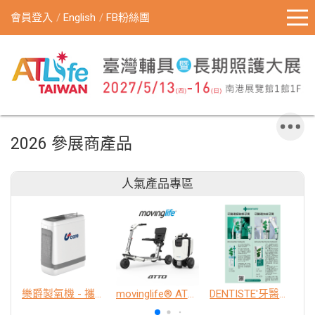
會員登入
English
FB粉絲團
2026 參展商產品
人氣產品專區
樂爵製氧機 - 攜帶型
movinglife® ATTO新世代電動代步車 經典款
DENTISTE'牙醫選極敏感牙膏、抗蛀牙膏
K