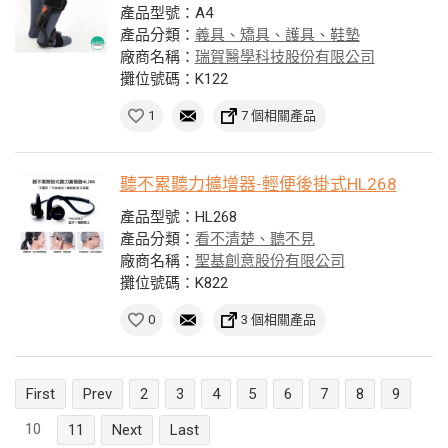
產品型號：A4
產品分類：
義具、矯具、護具、鞋墊
廠商名稱：
瑞賀醫學科技股份有限公司
攤位號碼：K122
1
7 個相關產品
聽不累聽力擴增器-輕便後掛式HL268
產品型號：HL268
產品分類：
看不清楚、聽不見
廠商名稱：
聖基創意股份有限公司
攤位號碼：K822
0
3 個相關產品
First
Prev
2
3
4
5
6
7
8
9
10
11
Next
Last