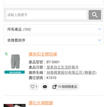
所有產品
(588)
依推薦排序
魔術扣全開短褲
產品型號：BT-S001
產品分類：
居家自立生活好幫手
廠商名稱：
林泰興業股份有限公司 (樂著衣)
攤位號碼：K1010
1
10 個相關產品
鑽石光場眼鏡